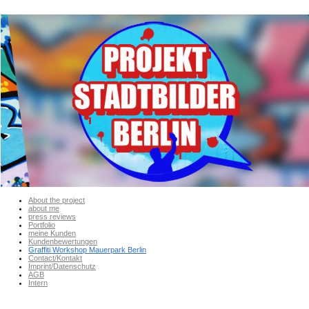
About the project
about me
press reviews
Portfolio
meine Kunden
Kundenbewertungen
Graffiti Workshop Mauerpark Berlin
Contact/Kontakt
Imprint/Datenschutz
AGB
Intern