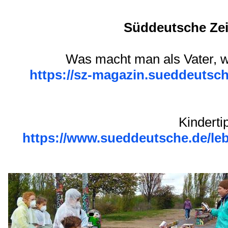
Graffiti Workshop in Berlin (
Graffiti Workshop Mauerpark.
Süddeutsche Zei
Was macht man als Vater, 
https://sz-magazin.sueddeutsche
Kinderti
https://www.sueddeutsche.de/leb